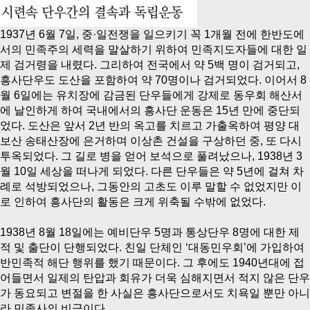
1937년 6월 7일, 중·일전쟁을 일으키기 꼭 1개월 전에 한반도에
서의 민족주의 세력을 말살하기 위하여 민족지도자들에 대한 일
제 검거령을 내렸다. 그리하여 전국에서 약 5백 명이 검거되고,
흥사단우도 도산을 포함하여 약 70명이나 검거되었다. 이어서 8
월 6일에는 유치장에 감금된 단우들에게 강제로 동우회 해산서
에 날인하게 하여 국내에서의 흥사단 운동은 15년 만에 중단되
었다. 도산은 앞서 2년 반의 옥고를 치르고 가출옥하여 평양 대
보산 송태산장에 은거하며 이상촌 건설을 구상하던 중, 또 다시
투옥되었다. 그 길로 병을 얻어 보석으로 풀려났으나, 1938년 3
월 10일 세상을 떠나게 되었다. 다른 단우들은 약 5년에 걸쳐 차
례로 석방되었으나, 그동안의 고초도 이루 말할 수 없었지만 이
로 인하여 흥사단의 활동은 크게 위축될 수밖에 없었다.
1938년 8월 18일에는 예비단우 5명과 통상단우 8명에 대한 제
적 및 출단이 단행되었다. 친일 단체인 ‘대동민우회’에 가입하여
반민족적 해단 행위를 했기 때문이다. 그 후에도 1940년대에 접
어들면서 일제의 탄압과 회유가 더욱 심해지면서 적지 않은 단우
가 동요되고 변절을 한 사실은 흥사단으로서도 치욕일 뿐만 아니
라 민족사의 비극이다.