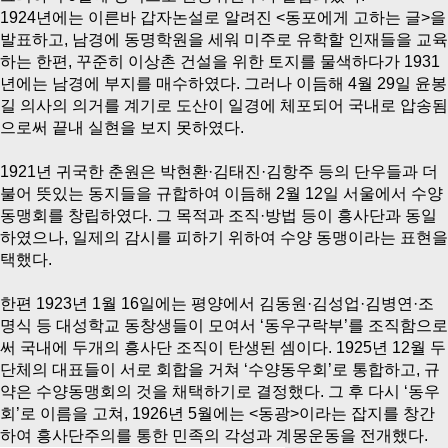
1924년에는 이른바 갑자논설로 알려진 <동포에게 고하는 글>을
발표하고, 남경에 동명학원을 세워 미주로 유학할 인재들을 교육
하는 한편, 꾸준히 이상촌 건설을 위한 토지를 물색하다가 1931
년에는 남경에 부지를 매수하였다. 그러나 이듬해 4월 29일 윤봉
길 의사의 의거를 계기로 도산이 일경에 체포되어 국내로 압송됨
으로써 끝내 실현을 보지 못하였다.
1921년 귀국한 춘원은 박현환·김태진·김항주 등의 단우들과 더
불어 뜻있는 동지들을 규합하여 이듬해 2월 12일 서울에서 수양
동맹회를 창립하였다. 그 목적과 조직·방법 등이 흥사단과 동일
하였으나, 일제의 감시를 피하기 위하여 수양 동맹이라는 표현을
택했다.
한편 1923년 1월 16일에는 평양에서 김동원·김성업·김병연·조
명식 등 대성학교 동창생들이 모여서 ‘동우구락부’를 조직함으로
써 국내에 두개의 흥사단 조직이 탄생된 셈이다. 1925년 12월 두
단체의 대표들이 서로 회합을 거쳐 ‘수양동우회’로 통합하고, 규
약은 수양동맹회의 것을 채택하기로 결정했다. 그 후 다시 ‘동우
회’로 이름을 고쳐, 1926년 5월에는 <동광>이라는 잡지를 창간
하여 흥사단주의를 통한 민족의 각성과 계몽운동을 전개했다.