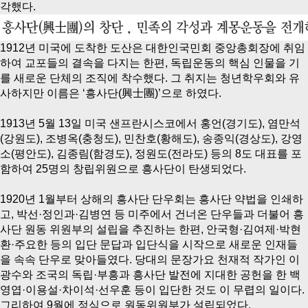
각했다.
1912년 미국에 도착한 도산은 대한인국민회 중앙총회장에 취임
하여 교포들의 결속을 다지는 한편, 독립운동의 핵심 인물을 기
를 새로운 단체의 조직에 착수했다. 그 취지는 청년학우회와 유
사하지만 이름은 ‘흥사단(興士團)’으로 하였다.
1913년 5월 13일 미국 샌프란시스코에서 홍언(경기도), 염만석
(강원도), 조병옥(충청도), 민찬호(황해도), 송종익(경상도), 강영
소(평안도), 김종림(함경도), 정원도(전라도) 등의 8도 대표를 포
함하여 25명의 창립위원으로 흥사단이 탄생되었다.
1920년 1월부터 상해의 흥사단 단우회는 흥사단 약법을 인쇄하
고, 박선·정인과·김병연 등 미주에서 건너온 단우들과 더불어 흥
사단 원동 위원부의 설립을 추진하는 한편, 안국형·김여제·박현
환·주요한 등의 입단 문답과 입단식을 시작으로 새로운 인재들
을 속속 단우로 맞아들였다. 당대의 문장가요 천재적 작가인 이
광수와 조국의 독립·부흥과 흥사단 발전에 지대한 공헌을 한 백
영엽·이용설·차이석·선우훈 등이 입단한 것도 이 무렵의 일이다.
그리하여 9월에 정식으로 원동위원부가 설립되었다.