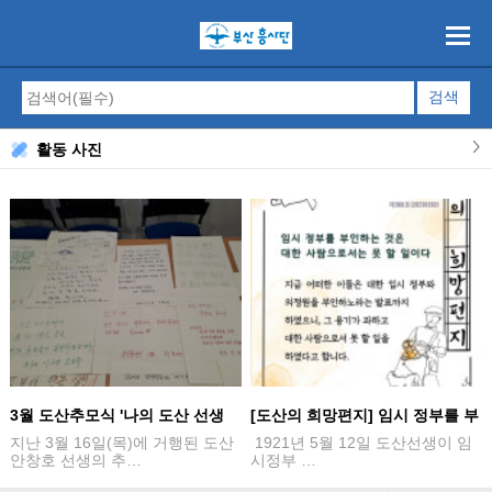
활동 사진
3월 도산추모식 '나의 도산 선생
[도산의 희망편지] 임시 정부를 부
님'
인하는 것은…
지난 3월 16일(목)에 거행된 도산
1921년 5월 12일 도산선생이 임
안창호 선생의 추…
시정부 …