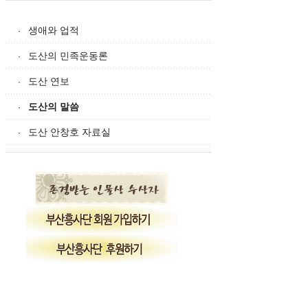
생애와 업적
·
도산의 민족운동론
·
도산 연보
·
도산의 말씀
·
도산 안창호 자료실
·