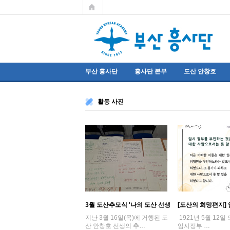
부산 흥사단
흥사단 본부
도산 안창호
활동 사진
3월 도산추모식 '나의 도산 선생
[도산의 희망편지]
님'
부인하는 것은…
지난 3월 16일(목)에 거행된 도
1921년 5월 12
산 안창호 선생의 추…
임시정부 …