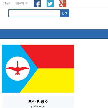
1:1문의
접속자 121
도산 안창호