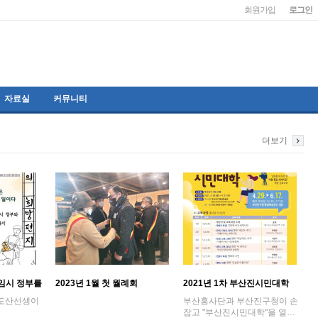
회원가입
로그인
자료실
커뮤니티
더보기
 임시 정부를
2023년 1월 첫 월례회
2021년 1차 부산진시민대학
일 도산선생이
부산흥사단과 부산진구청이 손
잡고 "부산진시민대학"을 열…