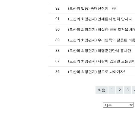
92
(도산의 말씀) 송태산장의 나무
91
(도산의 희망편자) 언제든지 변치 맙시다.
90
(도산의 희망펴지) 착실한 공통 조건을 세
89
(도산의 희망편지) 우리민족의 잘못된 버
88
(도산의 희망편지) 혁명훈련단체 흥사단
87
(도산의 희망편지) 사랑이 없으면 모든것이
86
(도산의 희망편지) 앞으로 나아가자!
처음
1
2
3